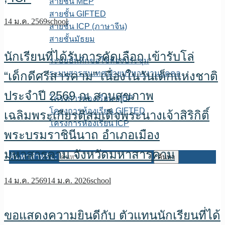
สายชั้น MEP
สายชั้น GIFTED
14 ม.ค. 2569
school
สายชั้น ICP (ภาษาจีน)
สายชั้นมัธยม
E-service
นักเรียนที่ได้รับการคัดเลือก เข้ารับโล่
ระบบบันทึกขอใช้ห้องประชุม
ระบบสารสนเทศ ฝ่ายบริหารงานบุคคล
“เด็กดีศรีสารคาม” เนื่องในวันเด็กแห่งชาติ
เพจFB.ห้องเรียนพิเศษ
ประจำปี 2569 ณ สวนสุขภาพ
โครงการห้องเรียน MEP
โครงการห้องเรียน GIFTED
เฉลิมพระเกียรติสมเด็จพระนางเจ้าสิริกิติ์
โครงการห้องเรียน ICP
พระบรมราชินีนาถ อำเภอเมือง
ITA สถานศึกษา
มหาสารคาม จังหวัดมหาสารคาม
ค้นหาสำหรับ:
14 ม.ค. 2569
14 ม.ค. 2026
school
ขอแสดงความยินดีกับ ตัวแทนนักเรียนที่ได้