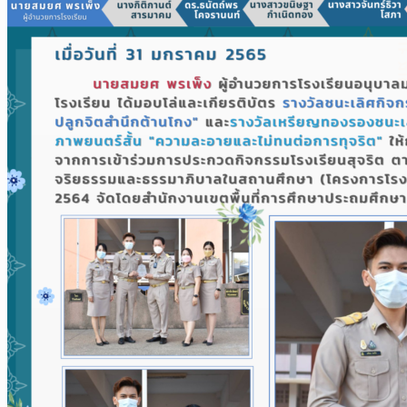
สายชั้น MEP
สายชั้น GIFTED
สายชั้น ICP (ภาษาจีน)
สายชั้นมัธยม
E-service
ระบบบันทึกขอใช้ห้องประชุม
ระบบสารสนเทศ ฝ่ายบริหารงานบุคคล
เพจFB.ห้องเรียนพิเศษ
โครงการห้องเรียน MEP
โครงการห้องเรียน GIFTED
โครงการห้องเรียน ICP
ITA สถานศึกษา
ค้นหาสำหรับ: