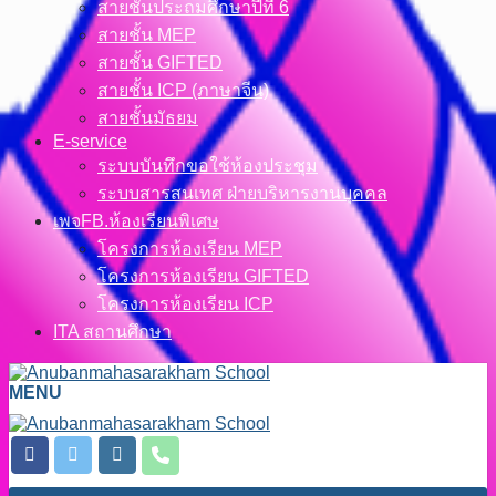
สายชั้นประถมศึกษาปีที่ 6
สายชั้น MEP
สายชั้น GIFTED
สายชั้น ICP (ภาษาจีน)
สายชั้นมัธยม
E-service
ระบบบันทึกขอใช้ห้องประชุม
ระบบสารสนเทศ ฝ่ายบริหารงานบุคคล
เพจFB.ห้องเรียนพิเศษ
โครงการห้องเรียน MEP
โครงการห้องเรียน GIFTED
โครงการห้องเรียน ICP
ITA สถานศึกษา
MENU