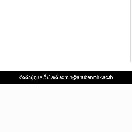
ติดต่อผู้ดูแลเว็บไซต์ admin@anubanmhk.ac.th