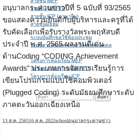
สายชั้น MEP
อนุบาลกระดานข่าวปีที่ 5 ฉบับที่ 93/2565
สายชั้น GIFTED
สายชั้น ICP (ภาษาจีน)
ขอแสดงความยินดีกับผู้บริหารและครูที่ได้
สายชั้นมัธยม
รับคัดเลือกเพื่อรับรางวัลพระพฤหัสบดี
E-service
ระบบบันทึกขอใช้ห้องประชุม
ประจำปี พ.ศ. 2565 ผลงานดีเด่น
ระบบสารสนเทศ ฝ่ายบริหารงานบุคคล
เพจFB.ห้องเรียนพิเศษ
ด้านCoding “CODING Achievement
โครงการห้องเรียน MEP
Awards” ประเภทการจัดการเรียนรู้การ
โครงการห้องเรียน GIFTED
โครงการห้องเรียน ICP
เขียนโปรแกรมแบบใช้คอมพิวเตอร์
ITA สถานศึกษา
(Plugged Coding) ระดับมัธยมศึกษาระดับ
ค้นหาสำหรับ:
ภาคตะวันออกเฉียงเหนือ
13 ส.ค. 2565
16 ส.ค. 2022
school
อนุบาลกระดานข่าว