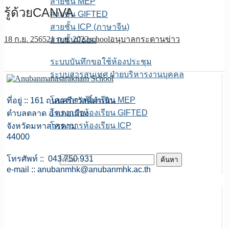
สายชั้น MEP
รู้ด้วยCANVA
สายชั้น GIFTED
สายชั้น ICP (ภาษาจีน)
18 ก.ย. 2565
21 ก.ย. 2022
school
อนุบาลกระดานข่าว
สายชั้นมัธยม
E-service
ระบบบันทึกขอใช้ห้องประชุม
ระบบสารสนเทศ ฝ่ายบริหารงานบุคคล
เพจFB.ห้องเรียนพิเศษ
โครงการห้องเรียน MEP
ที่อยู่ :: 161 ถนนศรีสวัสดิ์ดำเนิน
โครงการห้องเรียน GIFTED
ตำบลตลาด อำเภอเมือง
โครงการห้องเรียน ICP
จังหวัดมหาสารคาม
44000
ITA สถานศึกษา
โทรศัพท์ :: 043 750 931
ค้นหาสำหรับ:
e-mail ::
anubanmhk@anubanmhk.ac.th