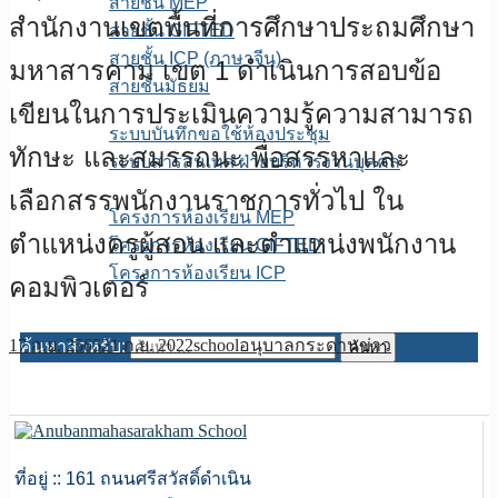
สายชั้น MEP
สำนักงานเขตพื้นที่การศึกษาประถมศึกษา
สายชั้น GIFTED
สายชั้น ICP (ภาษาจีน)
มหาสารคาม เขต 1 ดำเนินการสอบข้อ
สายชั้นมัธยม
เขียนในการประเมินความรู้ความสามารถ
E-service
ระบบบันทึกขอใช้ห้องประชุม
ทักษะ และสมรรถนะ พื่อสรรหาและ
ระบบสารสนเทศ ฝ่ายบริหารงานบุคคล
เพจFB.ห้องเรียนพิเศษ
เลือกสรรพนักงานราชการทั่วไป ใน
โครงการห้องเรียน MEP
ตำแหน่งครูผู้สอน และตำแหน่งพนักงาน
โครงการห้องเรียน GIFTED
โครงการห้องเรียน ICP
คอมพิวเตอร์
ITA สถานศึกษา
17 ก.ย. 2565
21 ก.ย. 2022
school
อนุบาลกระดานข่าว
ค้นหาสำหรับ:
ที่อยู่ :: 161 ถนนศรีสวัสดิ์ดำเนิน